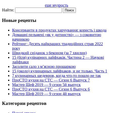
еще мудрость
Найти:
Новые рецепты
Консерванти в продуктах харчування: користь і шкода
Домашні пельмені «як у дитинстві» — з соковитою
начинкою
Рейтинг: Десять найкращих традиційних страв 2022
року
Швидкий сніданок з беконом (за 7 хвилин)
15 (біля) кулінарних лайфхаків. Частина 2 — Наукові
лайфхаки
Засолити сало з м’ясною прошаркою
15 (около) кулинарных лайфхаков, и не только. Часть 1
7 кулинарных шедевров, когда что-то пошло не так
ПроСТО кухня на СТС — Сезон 6 Выпуск 7
Мастер Шеф 2019 — 9 сезон 5й выпуск
ПроСТО кухня на СТС — Сезон 6 Выпуск 6
Мастер Шеф 2019 — 9 сезон 4й выпуск
Категории рецептов