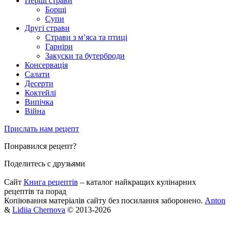
Перші страви
Борщі
Супи
Другі страви
Страви з м’яса та птиці
Гарніри
Закуски та бутерброди
Консервація
Салати
Десерти
Коктейлі
Випічка
Війна
Прислать нам рецепт
Понравился рецепт?
Поделитесь с друзьями
Сайт
Книга рецептів
– каталог найкращих кулінарних
рецептів та порад
Копіювання матеріалів сайту без посилання заборонено.
Anton
&
Lidiia Chernova
© 2013-2026