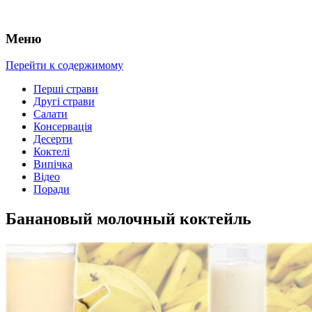
Меню
Перейти к содержимому
Перші страви
Другі страви
Салати
Консервація
Десерти
Коктелі
Випічка
Відео
Поради
Банановый молочный коктейль