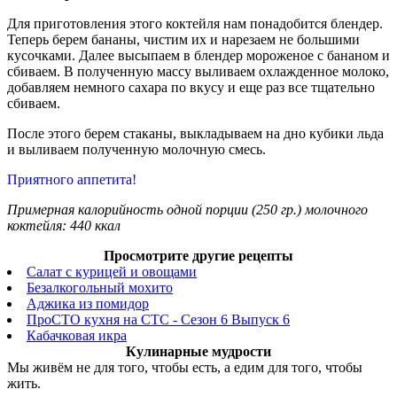
Для приготовления этого коктейля нам понадобится блендер.
Теперь берем бананы, чистим их и нарезаем не большими
кусочками. Далее высыпаем в блендер мороженое с бананом и
сбиваем. В полученную массу выливаем охлажденное молоко,
добавляем немного сахара по вкусу и еще раз все тщательно
сбиваем.
После этого берем стаканы, выкладываем на дно кубики льда
и выливаем полученную молочную смесь.
Приятного аппетита!
Примерная калорийность одной порции (
250
гр.)
молочного
коктейля
:
440
ккал
Просмотрите другие рецепты
Салат с курицей и овощами
Безалкогольный мохито
Аджика из помидор
ПроСТО кухня на СТС - Сезон 6 Выпуск 6
Кабачковая икра
Кулинарные мудрости
Мы живём не для того, чтобы есть, а едим для того, чтобы
жить.