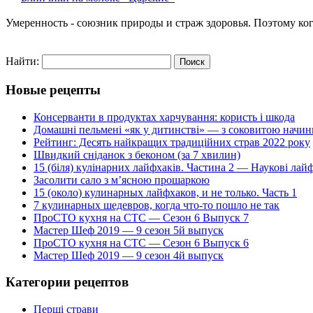
Умеренность - союзник природы и страж здоровья. Поэтому когд
Найти:
Новые рецепты
Консерванти в продуктах харчування: користь і шкода
Домашні пельмені «як у дитинстві» — з соковитою начи
Рейтинг: Десять найкращих традиційних страв 2022 року
Швидкий сніданок з беконом (за 7 хвилин)
15 (біля) кулінарних лайфхаків. Частина 2 — Наукові лай
Засолити сало з м’ясною прошаркою
15 (около) кулинарных лайфхаков, и не только. Часть 1
7 кулинарных шедевров, когда что-то пошло не так
ПроСТО кухня на СТС — Сезон 6 Выпуск 7
Мастер Шеф 2019 — 9 сезон 5й выпуск
ПроСТО кухня на СТС — Сезон 6 Выпуск 6
Мастер Шеф 2019 — 9 сезон 4й выпуск
Категории рецептов
Перші страви