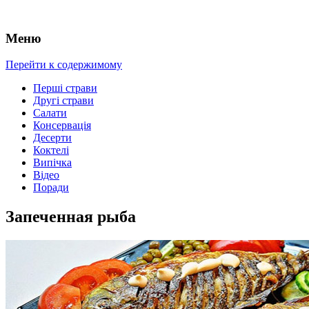
Меню
Перейти к содержимому
Перші страви
Другі страви
Салати
Консервація
Десерти
Коктелі
Випічка
Відео
Поради
Запеченная рыба