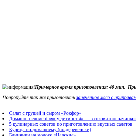
Примерное время приготовления: 40 мин. Прим
Попробуйте так же приготовить
запеченное мясо с приправам
Салат с грушей и сыром «Рокфор»
Домашні пельмені «як у дитинстві» — з соковитою начинко
5 кулинарных советов по приготовлению вкусных салатов
Курица по-домашнему (по-деревенски)
Блинчики на молоке «Царские»