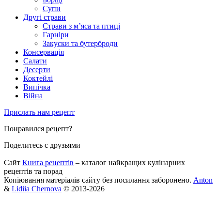
Супи
Другі страви
Страви з м’яса та птиці
Гарніри
Закуски та бутерброди
Консервація
Салати
Десерти
Коктейлі
Випічка
Війна
Прислать нам рецепт
Понравился рецепт?
Поделитесь с друзьями
Сайт
Книга рецептів
– каталог найкращих кулінарних
рецептів та порад
Копіювання матеріалів сайту без посилання заборонено.
Anton
&
Lidiia Chernova
© 2013-2026