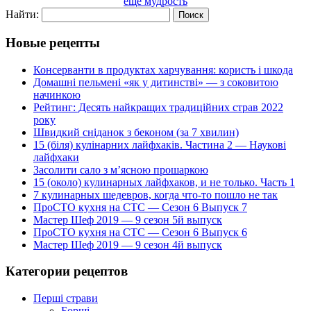
еще мудрость
Найти:
Новые рецепты
Консерванти в продуктах харчування: користь і шкода
Домашні пельмені «як у дитинстві» — з соковитою
начинкою
Рейтинг: Десять найкращих традиційних страв 2022
року
Швидкий сніданок з беконом (за 7 хвилин)
15 (біля) кулінарних лайфхаків. Частина 2 — Наукові
лайфхаки
Засолити сало з м’ясною прошаркою
15 (около) кулинарных лайфхаков, и не только. Часть 1
7 кулинарных шедевров, когда что-то пошло не так
ПроСТО кухня на СТС — Сезон 6 Выпуск 7
Мастер Шеф 2019 — 9 сезон 5й выпуск
ПроСТО кухня на СТС — Сезон 6 Выпуск 6
Мастер Шеф 2019 — 9 сезон 4й выпуск
Категории рецептов
Перші страви
Борщі