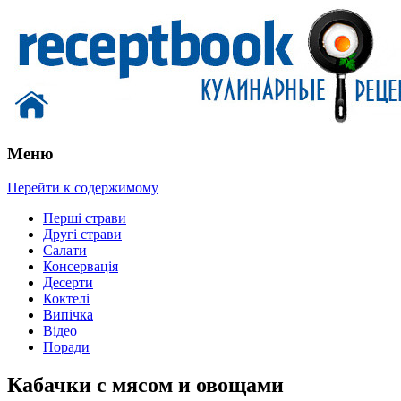
Меню
Перейти к содержимому
Перші страви
Другі страви
Салати
Консервація
Десерти
Коктелі
Випічка
Відео
Поради
Кабачки с мясом и овощами