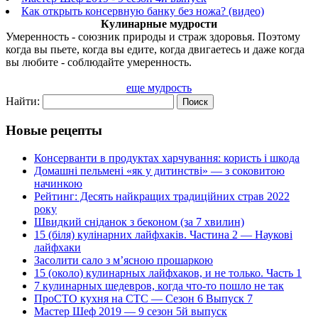
Как открыть консервную банку без ножа? (видео)
Кулинарные мудрости
Умеренность - союзник природы и страж здоровья. Поэтому
когда вы пьете, когда вы едите, когда двигаетесь и даже когда
вы любите - соблюдайте умеренность.
еще мудрость
Найти:
Новые рецепты
Консерванти в продуктах харчування: користь і шкода
Домашні пельмені «як у дитинстві» — з соковитою
начинкою
Рейтинг: Десять найкращих традиційних страв 2022
року
Швидкий сніданок з беконом (за 7 хвилин)
15 (біля) кулінарних лайфхаків. Частина 2 — Наукові
лайфхаки
Засолити сало з м’ясною прошаркою
15 (около) кулинарных лайфхаков, и не только. Часть 1
7 кулинарных шедевров, когда что-то пошло не так
ПроСТО кухня на СТС — Сезон 6 Выпуск 7
Мастер Шеф 2019 — 9 сезон 5й выпуск