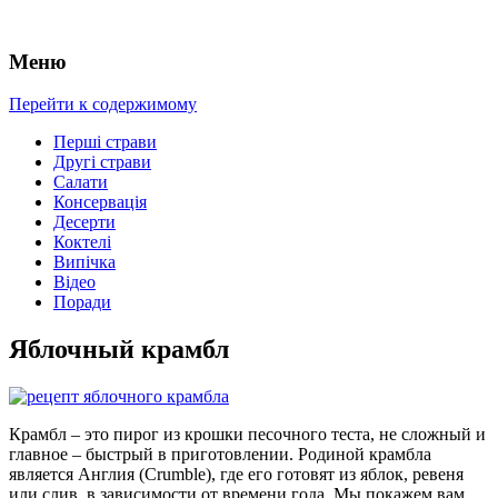
Меню
Перейти к содержимому
Перші страви
Другі страви
Салати
Консервація
Десерти
Коктелі
Випічка
Відео
Поради
Яблочный крамбл
Крамбл – это пирог из крошки песочного теста, не сложный и
главное – быстрый в приготовлении.
Родиной крамбла
является Англия (Crumble), где его готовят из яблок, ревеня
или слив, в зависимости от времени года. Мы покажем вам