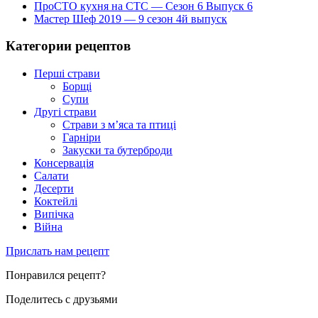
ПроСТО кухня на СТС — Сезон 6 Выпуск 6
Мастер Шеф 2019 — 9 сезон 4й выпуск
Категории рецептов
Перші страви
Борщі
Супи
Другі страви
Страви з м’яса та птиці
Гарніри
Закуски та бутерброди
Консервація
Салати
Десерти
Коктейлі
Випічка
Війна
Прислать нам рецепт
Понравился рецепт?
Поделитесь с друзьями