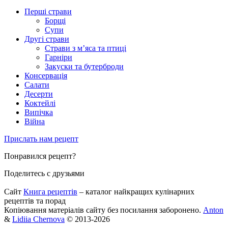
Перші страви
Борщі
Супи
Другі страви
Страви з м’яса та птиці
Гарніри
Закуски та бутерброди
Консервація
Салати
Десерти
Коктейлі
Випічка
Війна
Прислать нам рецепт
Понравился рецепт?
Поделитесь с друзьями
Сайт
Книга рецептів
– каталог найкращих кулінарних
рецептів та порад
Копіювання матеріалів сайту без посилання заборонено.
Anton
&
Lidiia Chernova
© 2013-2026