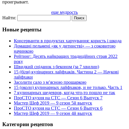
проигрывает.
еще мудрость
Найти:
Новые рецепты
Консерванти в продуктах харчування: користь і шкода
Домашні пельмені «як у дитинстві» — з соковитою
начинкою
Рейтинг: Десять найкращих традиційних страв 2022
року
Швидкий сніданок з беконом (за 7 хвилин)
15 (біля) кулінарних лайфхаків. Частина 2 — Наукові
лайфхаки
Засолити сало з м’ясною прошаркою
15 (около) кулинарных лайфхаков, и не только. Часть 1
7 кулинарных шедевров, когда что-то пошло не так
ПроСТО кухня на СТС — Сезон 6 Выпуск 7
Мастер Шеф 2019 — 9 сезон 5й выпуск
ПроСТО кухня на СТС — Сезон 6 Выпуск 6
Мастер Шеф 2019 — 9 сезон 4й выпуск
Категории рецептов