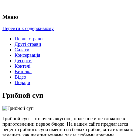
Меню
Перейти к содержимому
Перші страви
Другі страви
Салати
Консервація
Десерти
Коктелі
Випічка
Відео
Поради
Грибной суп
Грибной суп – это очень вкусное, полезное и не сложное в
приготовлении первое блюдо. На нашем сайте предлагается
рецепт грибного супа именно из белых грибов, хотя их можно
заменить как шампиньонами, так и любыми другими