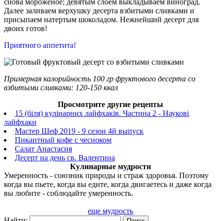
снова мороженое; девятым слоем выкладываем виноград.
Далее заливаем верхушку десерта взбитыми сливками и
присыпаем натертым шоколадом. Нежнейший десерт для
двоих готов!
Приятного аппетита!
Примерная калорийность 100 гр фруктового десерта со
взбитыми сливками
: 120-150
ккал
Просмотрите другие рецепты
15 (біля) кулінарних лайфхаків. Частина 2 - Наукові
лайфхаки
Мастер Шеф 2019 - 9 сезон 4й выпуск
Пикантный кофе с чесноком
Салат Анастасия
Десерт на день св. Валентина
Кулинарные мудрости
Умеренность - союзник природы и страж здоровья. Поэтому
когда вы пьете, когда вы едите, когда двигаетесь и даже когда
вы любите - соблюдайте умеренность.
еще мудрость
Найти: