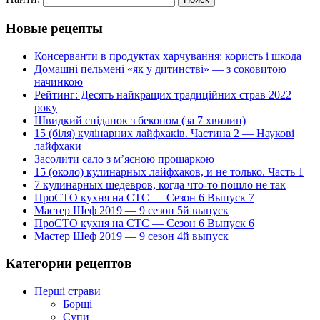
Новые рецепты
Консерванти в продуктах харчування: користь і шкода
Домашні пельмені «як у дитинстві» — з соковитою
начинкою
Рейтинг: Десять найкращих традиційних страв 2022
року
Швидкий сніданок з беконом (за 7 хвилин)
15 (біля) кулінарних лайфхаків. Частина 2 — Наукові
лайфхаки
Засолити сало з м’ясною прошаркою
15 (около) кулинарных лайфхаков, и не только. Часть 1
7 кулинарных шедевров, когда что-то пошло не так
ПроСТО кухня на СТС — Сезон 6 Выпуск 7
Мастер Шеф 2019 — 9 сезон 5й выпуск
ПроСТО кухня на СТС — Сезон 6 Выпуск 6
Мастер Шеф 2019 — 9 сезон 4й выпуск
Категории рецептов
Перші страви
Борщі
Супи