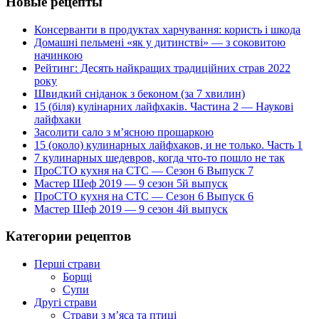
Новые рецепты
Консерванти в продуктах харчування: користь і шкода
Домашні пельмені «як у дитинстві» — з соковитою
начинкою
Рейтинг: Десять найкращих традиційних страв 2022
року
Швидкий сніданок з беконом (за 7 хвилин)
15 (біля) кулінарних лайфхаків. Частина 2 — Наукові
лайфхаки
Засолити сало з м’ясною прошаркою
15 (около) кулинарных лайфхаков, и не только. Часть 1
7 кулинарных шедевров, когда что-то пошло не так
ПроСТО кухня на СТС — Сезон 6 Выпуск 7
Мастер Шеф 2019 — 9 сезон 5й выпуск
ПроСТО кухня на СТС — Сезон 6 Выпуск 6
Мастер Шеф 2019 — 9 сезон 4й выпуск
Категории рецептов
Перші страви
Борщі
Супи
Другі страви
Страви з м’яса та птиці