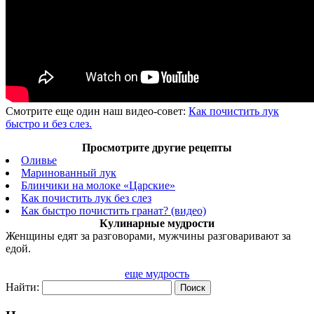
Смотрите еще один наш видео-совет:
Как почистить лук
быстро и без слез.
Просмотрите другие рецепты
Оливье
Маринованный лук
Блинчики на молоке «Царские»
Как почистить лук без слез
Как быстро почистить гранат? (видео)
Кулинарные мудрости
Женщины едят за разговорами, мужчины разговаривают за
едой.
еще мудрость
Найти: