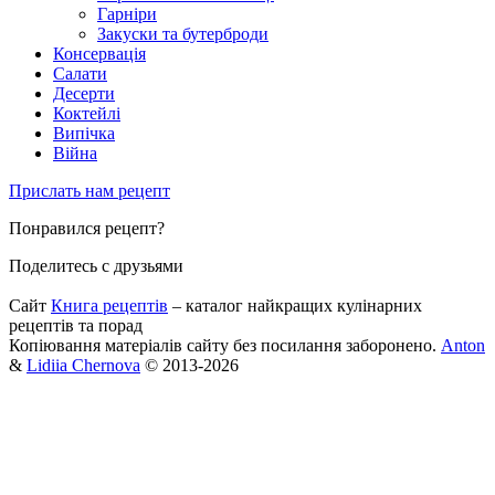
Гарніри
Закуски та бутерброди
Консервація
Салати
Десерти
Коктейлі
Випічка
Війна
Прислать нам рецепт
Понравился рецепт?
Поделитесь с друзьями
Сайт
Книга рецептів
– каталог найкращих кулінарних
рецептів та порад
Копіювання матеріалів сайту без посилання заборонено.
Anton
&
Lidiia Chernova
© 2013-2026