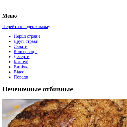
Меню
Перейти к содержимому
Перші страви
Другі страви
Салати
Консервація
Десерти
Коктелі
Випічка
Відео
Поради
Печеночные отбивные