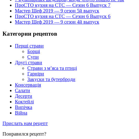
ПроСТО кухня на СТС — Сезон 6 Выпуск 7
Мастер Шеф 2019 — 9 сезон 5й выпуск
ПроСТО кухня на СТС — Сезон 6 Выпуск 6
Мастер Шеф 2019 — 9 сезон 4й выпуск
Категории рецептов
Перші страви
Борщі
Супи
Другі страви
Страви з м’яса та птиці
Гарніри
Закуски та бутерброди
Консервація
Салати
Десерти
Коктейлі
Випічка
Війна
Прислать нам рецепт
Понравился рецепт?