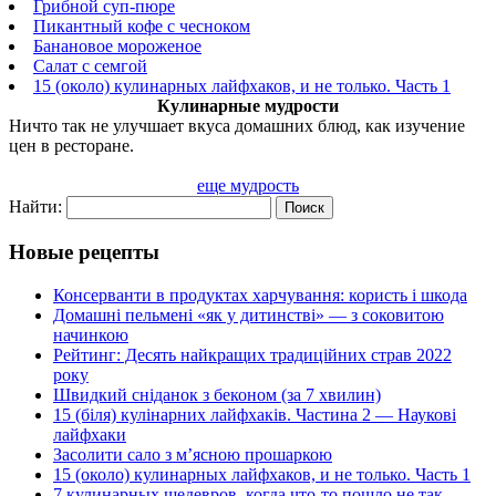
Грибной суп-пюре
Пикантный кофе с чесноком
Банановое мороженое
Салат с семгой
15 (около) кулинарных лайфхаков, и не только. Часть 1
Кулинарные мудрости
Ничто так не улучшает вкуса домашних блюд, как изучение
цен в ресторане.
еще мудрость
Найти:
Новые рецепты
Консерванти в продуктах харчування: користь і шкода
Домашні пельмені «як у дитинстві» — з соковитою
начинкою
Рейтинг: Десять найкращих традиційних страв 2022
року
Швидкий сніданок з беконом (за 7 хвилин)
15 (біля) кулінарних лайфхаків. Частина 2 — Наукові
лайфхаки
Засолити сало з м’ясною прошаркою
15 (около) кулинарных лайфхаков, и не только. Часть 1
7 кулинарных шедевров, когда что-то пошло не так